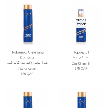
OUT OF
STOCK
Hydramax Cleansing
Jojoba Oil
Complex
زيت الجوجوبا
غسول خاص لإعادة بناء ألياف الشعر
Õra Silcapelli
375
QAR
Õra Silcapelli
189
QAR