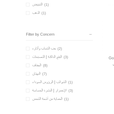
التبييض
(1)
الذهب
(1)
الكافيار الزهري
(1)
التوازن الحراري
(1)
Filter by Concern
حب الشباب وآثاره
(2)
البقع الداكنة | التصبغات
(3)
Go
الجفاف
(8)
البهتان
(7)
الشوائب | الرؤوس السوداء
(1)
الإحمرار | البشرة الحساسة
(3)
الحماية من أشعة الشمس
(1)
التجاعيد
(8)