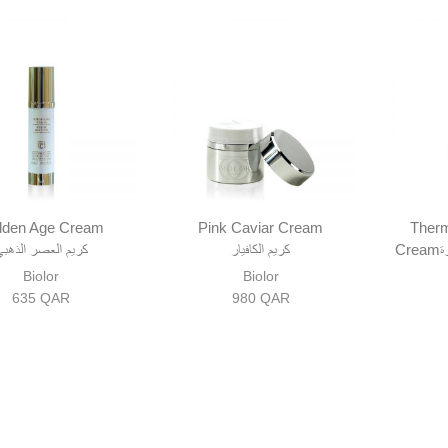
lden Age Cream
Pink Caviar Cream
Ther
ة
كريم الكافيار
كريم العصر الذهبي
Biolor
Biolor
635
QAR
980
QAR