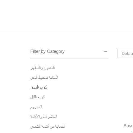
Filter by Category
الغسول والمطهر
العناية بمحيط العين
كريم النهار
كريم الليل
السيروم
المقشرات والأقنعة
Abso
الحماية من أشعة الشمس
د