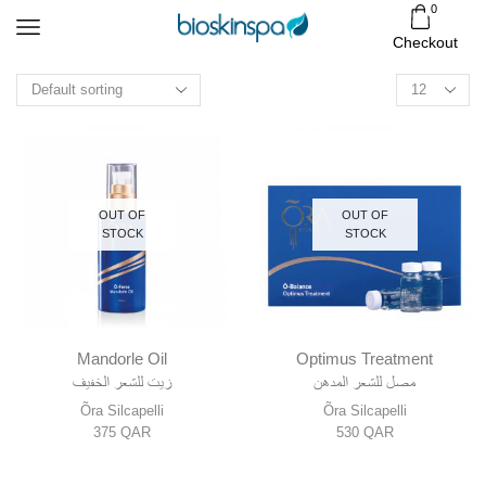
0
Checkout
Products
per
page
OUT OF
OUT OF
STOCK
STOCK
Mandorle Oil
Optimus Treatment
مصل للشعر المدهن
زيت للشعر الخفيف
Õra Silcapelli
Õra Silcapelli
375
QAR
530
QAR